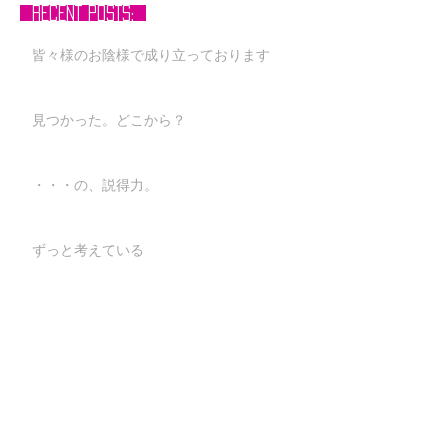
RECENT POSTS:
皆々様のお陰様で成り立っております
見つかった。どこから？
・・・の、説得力。
ずっと考えている
"良い姿勢" は、宗教に似ている
零れ落ちる、それはカップのせいだった。
問題はコミュニケーション格差だ