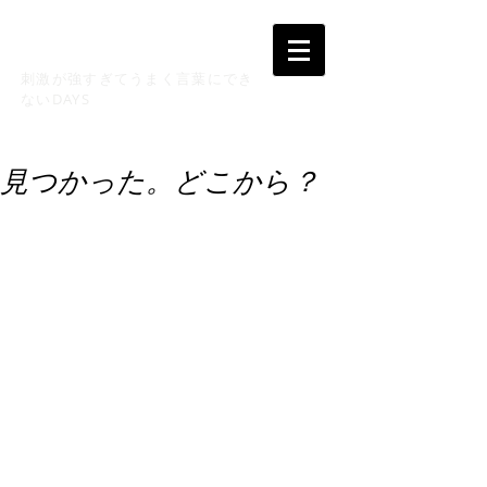
CULTURAL MIX !
刺激が強すぎてうまく言葉にでき
ないDAYS
見つかった。どこから？