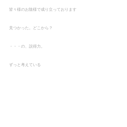
皆々様のお陰様で成り立っております
見つかった。どこから？
・・・の、説得力。
ずっと考えている
"良い姿勢" は、宗教に似ている
零れ落ちる、それはカップのせいだった。
問題はコミュニケーション格差だ