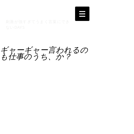
CULTURAL MIX !
刺激が強すぎてうまく言葉にでき
ないDAYS
ギャーギャー言われるの
も仕事のうち、か？